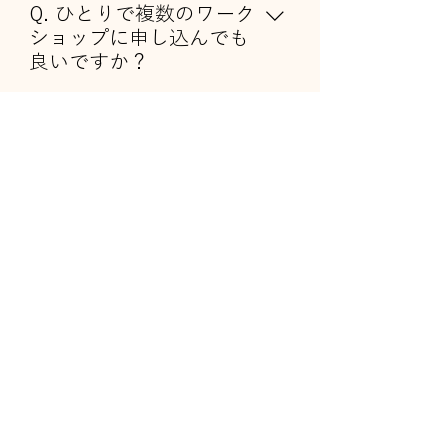
資材準備およびグッズ作成に入りま
Q. ひとりで複数のワーク
す。原則としてキャンセルによる返
ショップに申し込んでも
金は承っておりません。詳しくは、
良いですか？
ワークショップ申込ページのキャン
A.はい、時間帯の重複がなければひ
セルポリシーをご確認ください。
とりのお子様が複数のワークショッ
Q.購入完了メールが届き
プにお申し込みいただくことは問題
ません。
ございません。この特別な機会に、
A.携帯キャリアメール
ぜひ多くのものづくり、文化、職人
（@docomo.ne.jp、@ezweb.ne.jp、
さんに触れてみてください。
@softbank.ne.jpなど）をご利用の場
info@artcraftjourney.jp
合、迷惑メールフィルターや受信設
https://www.instagram.com/
定により、当サイトからのメールが
artcraftjourney_official
正しく届かないことがあります。 お
東京都渋谷区神宮前2-13-7
手数ですが、可能であれば Gmailな
どのフリーメールアドレスをご使用
のうえ、お申し込みください。 すで
にキャリアメールでお申し込みいた
Operating Company
Terms of Use
Legal Information
だいた方は、以下をご確認くださ
Privacy Policy
Cancellation Policy