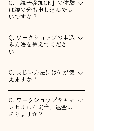
Q.「親子参加OK」の体験
は親の分も申し込んで良
いですか？
A.はい。「親子参加OK」のワークシ
ョップに関しては、"親子で共に過ご
Q. ワークショップの申込
すものづくりの時間"をお楽しみい
み方法を教えてくださ
ただけます。お子様と一緒にひとつ
い。
の作品を作っていただいても、親子
A. フェス公式ウェブサイトからお申
でそれぞれがものづくりに挑戦して
込みいただけます。お子さまの人数
も構いません。ACJフェスでしか味
Q. 支払い方法には何が使
や参加日時、参加希望のワークショ
わえない、大切な親子の時間をお過
えますか？
ップを選んでお手続きください。
ごしください。
A. クレジットカード決済（VISA /
Mastercard / JCBなど）に対応して
Q. ワークショップをキャ
います。
ンセルした場合、返金は
ありますか？
A. 購入後すぐにワークショップ用の